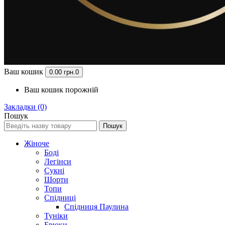
Ваш кошик
0.00 грн.
0
Ваш кошик порожній
Закладки (0)
Пошук
Пошук
Жіноче
Боді
Легінси
Сукні
Шорти
Топи
Спідниці
Спідниця Паулина
Туніки
Брюки