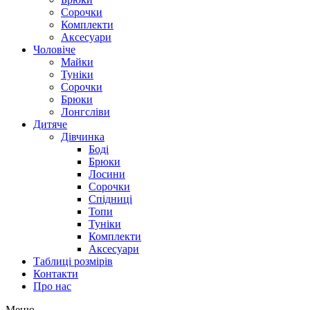
Сорочки
Комплекти
Аксесуари
Чоловіче
Майки
Туніки
Сорочки
Брюки
Лонгсліви
Дитяче
Дівчинка
Боді
Брюки
Лосини
Сорочки
Спідниці
Топи
Туніки
Комплекти
Аксесуари
Таблиці розмірів
Контакти
Про нас
Меню