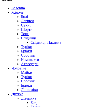
Головна
Жіноче
Боді
Легінси
Сукні
Шорти
Топи
Спідниці
Спідниця Паулина
Туніки
Брюки
Сорочки
Комплекти
Аксесуари
Чоловіче
Майки
Туніки
Сорочки
Брюки
Лонгсліви
Дитяче
Дівчинка
Боді
Брюки