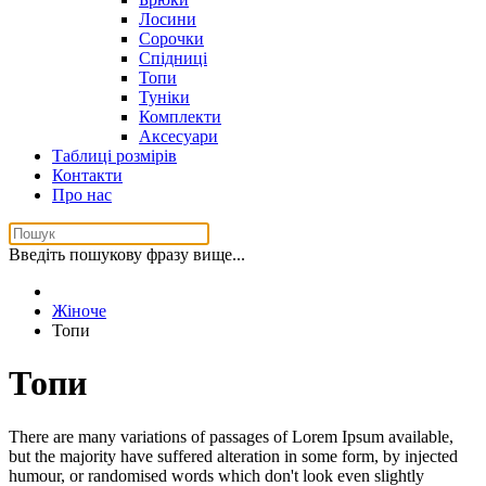
Лосини
Сорочки
Спідниці
Топи
Туніки
Комплекти
Аксесуари
Таблиці розмірів
Контакти
Про нас
Введіть пошукову фразу вище...
Жіноче
Топи
Топи
There are many variations of passages of Lorem Ipsum available,
but the majority have suffered alteration in some form, by injected
humour, or randomised words which don't look even slightly