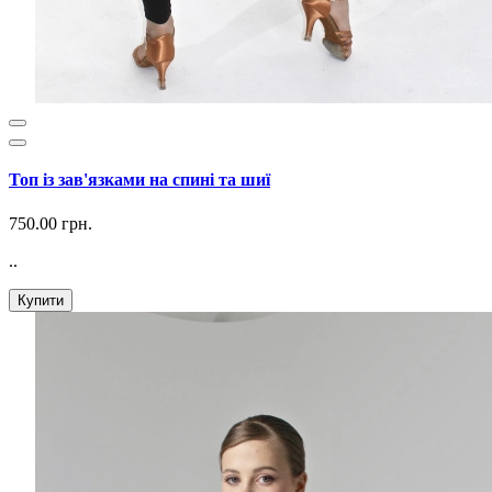
Топ із зав'язками на спині та шиї
750.00 грн.
..
Купити