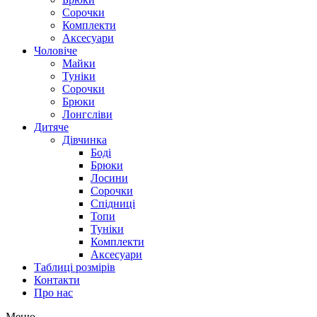
Сорочки
Комплекти
Аксесуари
Чоловіче
Майки
Туніки
Сорочки
Брюки
Лонгсліви
Дитяче
Дівчинка
Боді
Брюки
Лосини
Сорочки
Спідниці
Топи
Туніки
Комплекти
Аксесуари
Таблиці розмірів
Контакти
Про нас
Меню