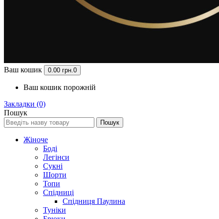
Ваш кошик
0.00 грн.
0
Ваш кошик порожній
Закладки (0)
Пошук
Пошук
Жіноче
Боді
Легінси
Сукні
Шорти
Топи
Спідниці
Спідниця Паулина
Туніки
Брюки