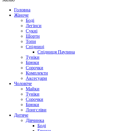
Головна
Жіноче
Боді
Легінси
Сукні
Шорти
Топи
Спідниці
Спідниця Паулина
Туніки
Брюки
Сорочки
Комплекти
Аксесуари
Чоловіче
Майки
Туніки
Сорочки
Брюки
Лонгсліви
Дитяче
Дівчинка
Боді
Брюки